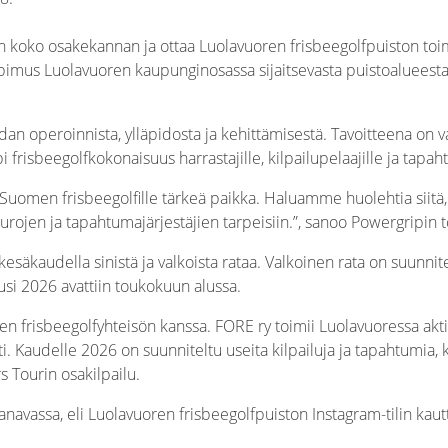
n koko osakekannan ja ottaa Luolavuoren frisbeegolfpuiston toim
mus Luolavuoren kaupunginosassa sijaitsevasta puistoalueesta, 
an operoinnista, ylläpidosta ja kehittämisestä. Tavoitteena on 
frisbeegolfkokonaisuus harrastajille, kilpailupelaajille ja tapaht
uomen frisbeegolfille tärkeä paikka. Haluamme huolehtia siitä, et
seurojen ja tapahtumajärjestäjien tarpeisiin.”, sanoo Powergripin
esäkaudella sinistä ja valkoista rataa. Valkoinen rata on suunn
Kausi 2026 avattiin toukokuun alussa.
sen frisbeegolfyhteisön kanssa. FORE ry toimii Luolavuoressa akti
 Kaudelle 2026 on suunniteltu useita kilpailuja ja tapahtumia, 
 Tourin osakilpailu.
navassa, eli Luolavuoren frisbeegolfpuiston Instagram-tilin kaut