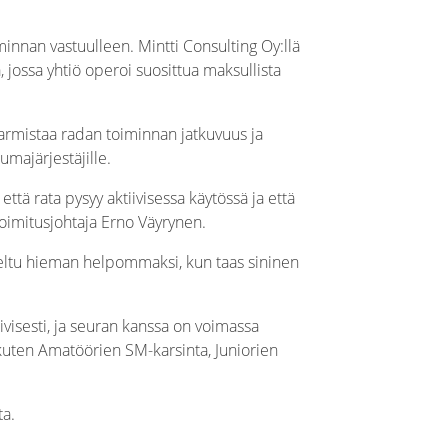
innan vastuulleen. Mintti Consulting Oy:llä
jossa yhtiö operoi suosittua maksullista
varmistaa radan toiminnan jatkuvuus ja
umajärjestäjille.
tä rata pysyy aktiivisessa käytössä ja että
 toimitusjohtaja Erno Väyrynen.
iteltu hieman helpommaksi, kun taas sininen
ivisesti, ja seuran kanssa on voimassa
kuten Amatöörien SM-karsinta, Juniorien
ta.