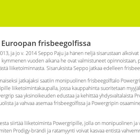
e Euroopan frisbeegolfissa
 2013, ja jo v. 2014 Seppo Paju ja hänen neljä sisarustaan alkoi
i kymmenen vuoden aikana he ovat valmistuneet opinnoistaan, p
tästä liiketoiminnasta. Sisaruksista Seppo jatkaa edelleen frisbee
aiseksi jatkajaksi saatiin monipuolinen frisbeegolftalo Powerg
pille liiketoimintakaupalla, jossa kauppahinta suoritetaan myyjäl
rgrip saa yksinoikeuden edustaa ja kehittää yhdysvaltalaista P
olista ja vahvaa asemaa frisbeegolfissa ja Powergripin osaamin
esta siirtää liiketoiminta Powergripille, jolla on monipuolinen 
ä, miten Prodigy-brändi ja ratamyynti voivat kasvaa entistä vahve