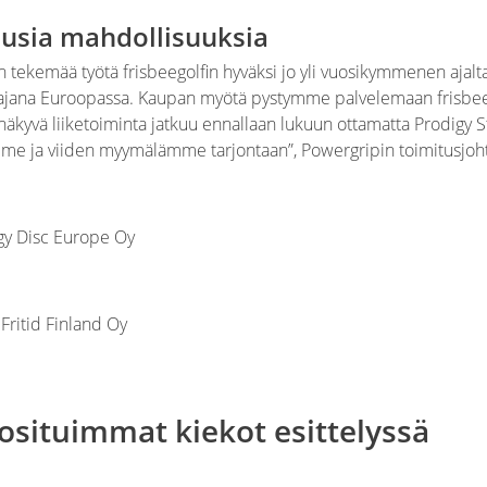
uusia mahdollisuuksia
 tekemää työtä frisbeegolfin hyväksi jo yli vuosikymmenen ajal
stajana Euroopassa. Kaupan myötä pystymme palvelemaan frisbe
 näkyvä liiketoiminta jatkuu ennallaan lukuun ottamatta Prodigy 
me ja viiden myymälämme tarjontaan”, Powergripin toimitusjoht
igy Disc Europe Oy
Fritid Finland Oy
osituimmat kiekot esittelyssä