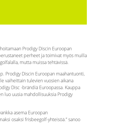
vat hoitamaan Prodigy Discin Euroopan
erustaneet perheet ja toimivat myös muilla
golfalalla, mutta muissa tehtävissä.
rip. Prodigy Discin Euroopan maahantuonti,
le vaiheittain tulevien vuosien aikana
rodigy Disc -brändiä Euroopassa. Kauppa
en luo uusia mahdollisuuksia Prodigy
ja vankka asema Euroopan
mmaksi osaksi frisbeegolf-yhteisöä.” sanoo