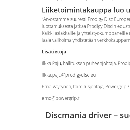
Liiketoimintakauppa luo 
“Arvostamme suuresti Prodigy Disc Europen
luottamuksesta jatkaa Prodigy Discin edu
Kaikki asiakkaille ja yhteistyökumppaneille
laaja valikoima yhdistetään verkkokauppam
Lisätietoja
Ilkka Paju, hallituksen puheenjohtaja, Prod
ilkka.paju@prodigydisc.eu
Erno Väyrynen, toimitusjohtaja, Powergrip / 
erno@powergrip.fi
Discmania driver – su