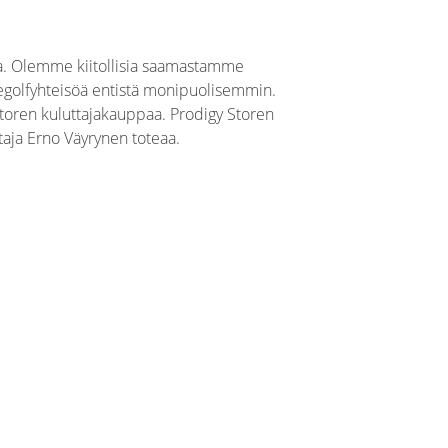
ta. Olemme kiitollisia saamastamme
egolfyhteisöä entistä monipuolisemmin.
Storen kuluttajakauppaa. Prodigy Storen
aja Erno Väyrynen toteaa.