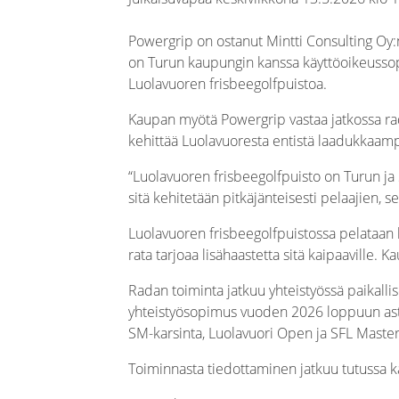
Powergrip on ostanut Mintti Consulting Oy:
on Turun kaupungin kanssa käyttöoikeussopi
Luolavuoren frisbeegolfpuistoa.
Kaupan myötä Powergrip vastaa jatkossa rad
kehittää Luolavuoresta entistä laadukkaampi 
“Luolavuoren frisbeegolfpuisto on Turun ja S
sitä kehitetään pitkäjänteisesti pelaajien, 
Luolavuoren frisbeegolfpuistossa pelataan k
rata tarjoaa lisähaastetta sitä kaipaaville. 
Radan toiminta jatkuu yhteistyössä paikalli
yhteistyösopimus vuoden 2026 loppuun asti.
SM-karsinta, Luolavuori Open ja SFL Masters
Toiminnasta tiedottaminen jatkuu tutussa ka