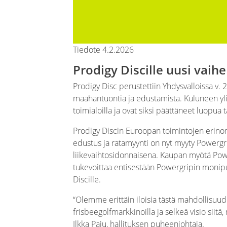
Tiedote 4.2.2026
Prodigy Discille uusi vaih
Prodigy Disc perustettiin Yhdysvalloissa v.
maahantuontia ja edustamista. Kuluneen yl
toimialoilla ja ovat siksi päättäneet luopua 
Prodigy Discin Euroopan toimintojen erinom
edustus ja ratamyynti on nyt myyty Powergri
liikevaihtosidonnaisena. Kaupan myötä Powe
tukevoittaa entisestään Powergripin monipu
Discille.
“Olemme erittäin iloisia tästä mahdollisuud
frisbeegolfmarkkinoilla ja selkeä visio siit
Ilkka Paju, hallituksen puheenjohtaja.