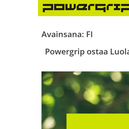
Skip
to
content
Avainsana:
FI
Powergrip ostaa Luol