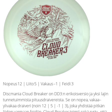
Nopeus 12 | Liito 5 | Vakaus –1 | Feidi 3
Discmania Cloud Breaker on DD3:n erikoisversio ja yksi lajin
tunnetuimmista pituusdraivereista. Se on nopea, vakaa–
ylivakaa draiveri (noin 12 | 5 | -1 | 3), joka yhdistää pitkän
liidon varmaan feidiin. Cloud Breaker toimii sekä rysty- että