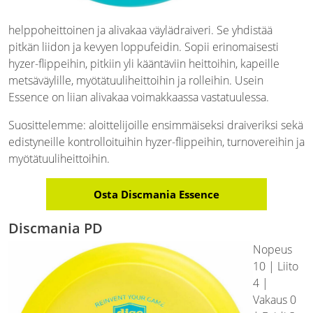
helppoheittoinen ja alivakaa väylädraiveri. Se yhdistää
pitkän liidon ja kevyen loppufeidin. Sopii erinomaisesti
hyzer-flippeihin, pitkiin yli kääntäviin heittoihin, kapeille
metsäväylille, myötätuuliheittoihin ja rolleihin. Usein
Essence on liian alivakaa voimakkaassa vastatuulessa.
Suosittelemme: aloittelijoille ensimmäiseksi draiveriksi sekä
edistyneille kontrolloituihin hyzer-flippeihin, turnovereihin ja
myötätuuliheittoihin.
Osta Discmania Essence
Discmania PD
Nopeus
10 | Liito
4 |
Vakaus 0