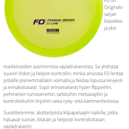
FD on
Originals-
sarjan
klassikko
ja yksi
markkinoiden suorimmista väylädraivereista. Se yhdistää
suuren liidon ja helpon kontrollin, minkä ansiosta FD lentää
pitkälle pienemmälläkin voimalla ja feidaa lopussa kevyesti
ja ennakoitavasti. Sopii erinomaisesti hyzer-flippeihin,
pehmeisiin turnovereihin, tarkkoihin metsäväyliin ja
kontrolloituihin linjoihin sekä rysty- että kämmenheitossa.
Suosittelemme: aloittelijoista kilpapelaajiin kaikille, jotka
haluavat suoran, liitävän ja helposti kontrolloitavan
väylädraiverin.