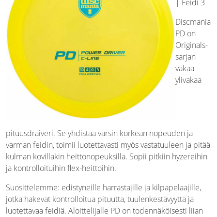
| Feidi 3
Discmania
PD on
Originals-
sarjan
vakaa–
ylivakaa
pituusdraiveri. Se yhdistää varsin korkean nopeuden ja
varman feidin, toimii luotettavasti myös vastatuuleen ja pitää
kulman kovillakin heittonopeuksilla. Sopii pitkiin hyzereihin
ja kontrolloituihin flex-heittoihin.
Suosittelemme: edistyneille harrastajille ja kilpapelaajille,
jotka hakevat kontrolloitua pituutta, tuulenkestävyyttä ja
luotettavaa feidiä. Aloittelijalle PD on todennäköisesti liian