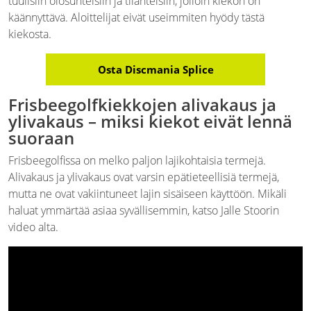
tuulisiin olosuhteisiin ja tilanteisiin, jolloin kiekon on
käännyttävä. Aloittelijat eivät useimmiten hyödy tästä
kiekosta.
Osta Discmania Splice
Frisbeegolfkiekkojen alivakaus ja
ylivakaus – miksi kiekot eivät lennä
suoraan
Frisbeegolfissa on melko paljon lajikohtaisia termejä.
Alivakaus ja ylivakaus ovat varsin epätieteellisiä termejä,
mutta ne ovat vakiintuneet lajin sisäiseen käyttöön. Mikäli
haluat ymmärtää asiaa syvällisemmin, katso Jalle Stoorin
video alta.