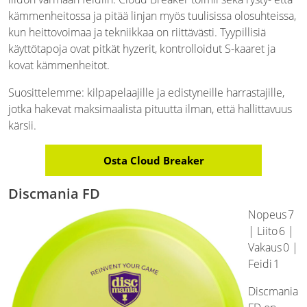
kämmenheitossa ja pitää linjan myös tuulisissa olosuhteissa,
kun heittovoimaa ja tekniikkaa on riittävästi. Tyypillisiä
käyttötapoja ovat pitkät hyzerit, kontrolloidut S-kaaret ja
kovat kämmenheitot.
Suosittelemme: kilpapelaajille ja edistyneille harrastajille,
jotka hakevat maksimaalista pituutta ilman, että hallittavuus
kärsii.
Osta Cloud Breaker
Discmania FD
Nopeus 7
| Liito 6 |
Vakaus 0 |
Feidi 1
Discmania