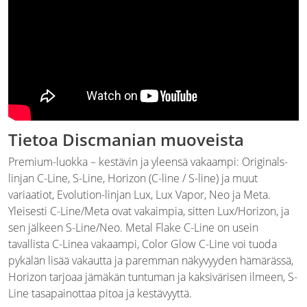
Tietoa Discmanian muoveista
Premium-luokka – kestävin ja yleensä vakaampi: Originals-
linjan C-Line, S-Line, Horizon (C-line / S-line) ja muut
variaatiot, Evolution-linjan Lux, Lux Vapor, Neo ja Meta.
Yleisesti C-Line/Meta ovat vakaimpia, sitten Lux/Horizon, ja
sen jälkeen S-Line/Neo. Metal Flake C-Line on usein
tavallista C-Linea vakaampi, Color Glow C-Line voi tuoda
pykälän lisää vakautta ja paremman näkyvyyden hämärässä,
Horizon tarjoaa jämäkän tuntuman ja kaksivärisen ilmeen, S-
Line tasapainottaa pitoa ja kestävyyttä.