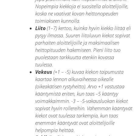
Nopeimpia kiekkoja ei suositella aloittelijoille,
koska ne vaativat kovan heittonopeuden
toimiakseen kunnolla.
Liito
(1–7) kertoo, kuinka hyvin kiekko liitää eli
pysyy ilmassa. Suuren liitoluvun kiekot sopivat
parhaiten aloittelijoille ja maksimaalisen
heittopituuden hakemiseen. Pieni liito tuo
puolestaan tarkkuutta etenkin kovassa
tuulessa.
Vakaus
(+1 – -5) kuvaa kiekon taipumusta
kaartaa lennon alkuvaiheessa oikealle
(oikeakätisen rystyheitto). Arvo +1 vastustaa
kääntymistä eniten, kun taas –5 kääntyy
voimakkaimmin. -3 – -5-vakausluokan kiekot
sopivat hyvin rollereihin. Vähemmän kääntyvät
kiekot ovat tuulessa tarkempia, kun taas
enemmän kääntyvät ovat aloittelijoille
helpompia heittää.