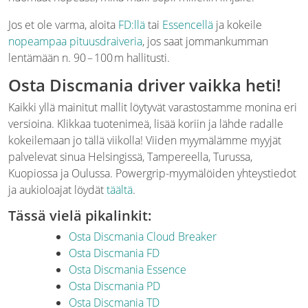
Jos et ole varma, aloita
FD:llä
tai
Essencellä
ja kokeile
nopeampaa pituusdraiveria
, jos saat jommankumman
lentämään n. 90 – 100 m hallitusti.
Osta Discmania driver vaikka heti!
Kaikki yllä mainitut mallit löytyvät varastostamme monina eri
versioina. Klikkaa tuotenimeä, lisää koriin ja lähde radalle
kokeilemaan jo tällä viikolla! Viiden myymälämme myyjät
palvelevat sinua Helsingissä, Tampereella, Turussa,
Kuopiossa ja Oulussa. Powergrip-myymälöiden yhteystiedot
ja aukioloajat löydät
täältä
.
Tässä vielä pikalinkit:
Osta Discmania Cloud Breaker
Osta Discmania FD
Osta Discmania Essence
Osta Discmania PD
Osta Discmania TD