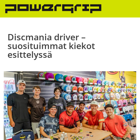
Skip
to
content
Discmania driver –
suosituimmat kiekot
esittelyssä