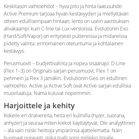
Keskitason vaihtoehdot – hyvä pito ja hinta-laatusuhde:
Active Premium tarjoaa hyvän kestävyyden ja miellyttävän
otteen edullisempaan hintaan; lento on usein aavistuksen
alivakaampi kuin C-line tai Lux-versioissa. Evolutionin Exo
(Hard/Soft/Vapor) on erityisesti puttereissa ja midareissa
pidetty valinta: erinomainen otetuntuma ja kohtalainen
kestävyys.
Perusmuovit – budjettivalinta ja nopea sisäänajo: D-Line
(Flex 1–3) on Originals-sarjan perusmuovi; Flex 1 on
pehmein ja Flex 3 jämäkin. Evolutionin Geo on edullinen
vaihtoehto. Active ja Active Soft ovat Active-sarjan edullisia
muovilaatuja. Nämä kuluvat nopeimmin.
Harjoittele ja kehity
Kokeile eri draivereita, heitä eri kulmilla (hyzer, suorana,
anhyzer) ja seuraa miten kiekot käyttäytyvät. Ole analyyttinen
– älä vain roiski heittoja ympäriinsä ajattelematta. Näin
huomaat nopeasti, mikä malli sopii millekin linjalle.