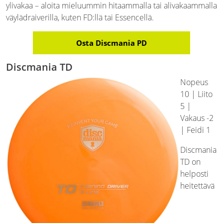
ylivakaa – aloita mieluummin hitaammalla tai alivakaammalla
väylädraiverilla, kuten FD:llä tai Essencellä.
Osta Discmania PD
Discmania TD
Nopeus
10 | Liito
5 |
Vakaus -2
| Feidi 1
Discmania
TD on
helposti
heitettävä