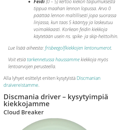
Feidi
(0 – 5) kertoo kiekon taipumuksesta
tippua maahan lennon lopussa. Arvo 0
päättää lennon maltillisesti jopa suorassa
linjassa, kun taas 5 kääntyy ja laskeutuu
voimakkaasti. Korkean feidin kiekkoja
käytetään usein ns. spike- ja skip-heittoihin.
Lue lisää aiheesta:
frisbeegolfkiekkojen lentonumerot
.
Voit etsiä
tarkennetussa haussamme
kiekkoja myös
lentoarvojen perusteella.
Alla lyhyet esittelyt eniten kysytyistä
Discmanian
draivereistamme
.
Discmania driver – kysytyimpiä
kiekkojamme
Cloud Breaker