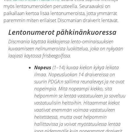
myös lentonumeroiden perusteella. Seuraavaksi on
paikallaan kertoa lisää lentonumeroista, jotta ymmärrät
paremmin miten erilaiset Discmanian draiverit lentävät.
Lentonumerot pähkinänkuoressa
Discmania käyttää kiekkojensa lento-ominaisuuksien
kuvaamiseen nelinumeroista luokittelua, joka on nykyään
laajasti käytössä frisbeegolfissa.
Nopeus
(1–14) kuvaa kiekon kykyä leikata
ilmaa. Nopeusluokan 14 draivereissa on
suurin PDGA:n sallima reunaleveys ja ne ovat
nopeimpia. Mitä nopeampi kiekko, sitä
helpommin se lentää vastatuuleen ja soveltuu
vastatuulisiin heittoihin. Hitaammat kiekot
vaativat enemmän voimaa vastatuuleen
heitettäessä, mutta ovat helpommin
hallittavissa ja voivat myötätuulessa lentää
jopa pidemmälle kuin nopeammat draiverit.