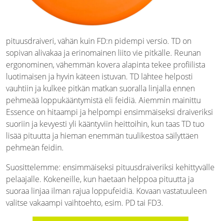
pituusdraiveri, vähän kuin FD:n pidempi versio. TD on
sopivan alivakaa ja erinomainen liito vie pitkälle. Reunan
ergonominen, vähemmän kovera alapinta tekee profiilista
luotimaisen ja hyvin käteen istuvan. TD lähtee helposti
vauhtiin ja kulkee pitkän matkan suoralla linjalla ennen
pehmeää loppukääntymistä eli feidiä. Aiemmin mainittu
Essence on hitaampi ja helpompi ensimmäiseksi draiveriksi
suoriin ja kevyesti yli kääntyviin heittoihin, kun taas TD tuo
lisää pituutta ja hieman enemmän tuulikestoa säilyttäen
pehmeän feidin.
Suosittelemme: ensimmäiseksi pituusdraiveriksi kehittyvälle
pelaajalle. Kokeneille, kun haetaan helppoa pituutta ja
suoraa linjaa ilman rajua loppufeidiä. Kovaan vastatuuleen
valitse vakaampi vaihtoehto, esim. PD tai FD3.