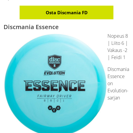
Osta Discmania FD
Discmania Essence
Nopeus 8
| Liito 6 |
Vakaus -2
| Feidi 1
Discmania
Essence
on
Evolution-
sarjan