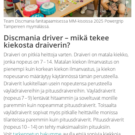
Team Discmania fanitapaamisessa MM-kisoissa 2025 Powergrip
Tampereen myymälässä.
Discmania driver – mikä tekee
kiekosta draiverin?
Draiveri on pitkiä heittoja varten. Draiveri on matala kiekko,
jonka nopeus on 7 – 14. Matalan kiekon ilmanvastus on
pienempi kuin korkean kiekon ilmanvastus, ja kiekon
nopeusarvo määräytyy käytännössä tämän perusteella.
Draiverit luokitellaan usein nopeutensa perusteella
väylädraivereihin ja pituusdraivereihin. Väylädraiverit
(nopeus 7 – 9) lentävät hitaammin ja soveltuvat monille
paremmin kuin nopeammat pituusdraiverit. Toisaalta
väylädraiverit sopivat myös pitkälle heittäville monissa
tilanteissa paremmin kuin pituusdraiverit. Pituusdraiverit
(nopeus 10 – 14) on tehty maksimaalisiin pituuksiin.
Voit
tarkennetun hakumme
avulla etsiä sopivia kiekkoja